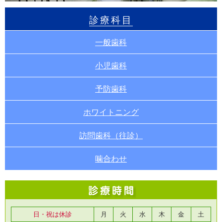
診療科目
一般歯科
小児歯科
予防歯科
ホワイトニング
訪問歯科（往診）
噛合わせ
日・祝は休診
月
火
水
木
金
土