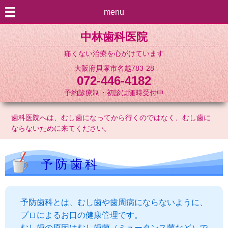
menu
中林歯科医院
痛くない治療を心がけています
大阪府貝塚市名越783-28
072-446-4182
予約診療制・初診は随時受付中
歯科医院へは、むし歯になってから行くのではなく、むし歯に
ならないために来てください。
予防歯科
予防歯科とは、むし歯や歯周病にならないように、
プロによるお口の健康管理です。
むし歯の原因はむし歯菌（ミュータンス菌など）で